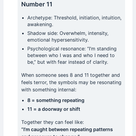
Number 11
#FePopular
#MéxicoMístico
#NiñaBlanca
#CultoVivo
#SantaMuerteEsAmor
Archetype: Threshold, initiation, intuition,
awakening.
📸 Årt ßy: santamuerte.org | Wishful Thinker
Shadow side: Overwhelm, intensity,
Base64 (UTF-8): Ynkgc2FudGFtdWVydGUub3Jn
emotional hypersensitivity.
Psychological resonance: “I’m standing
between who I was and who I need to
be,” but with fear instead of clarity.
When someone sees 8 and 11 together and
feels terror, the symbols may be resonating
with something internal:
8 = something repeating
11 = a doorway or shift
Together they can feel like:
“I’m caught between repeating patterns