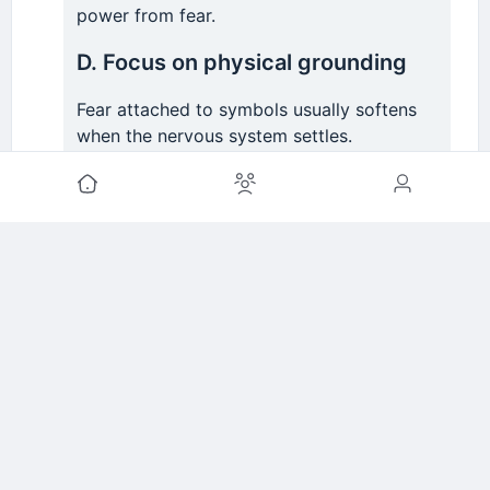
power from fear.
D. Focus on physical grounding
Fear attached to symbols usually softens
when the nervous system settles.
Slow breathing
Touching a grounding object
Placing feet firmly on the floor
Journaling the emotion rather than the
number
These help uncouple fear from symbolism.
E. If auditory experiences are
ongoing
That is a sign to seek supportive, trusted