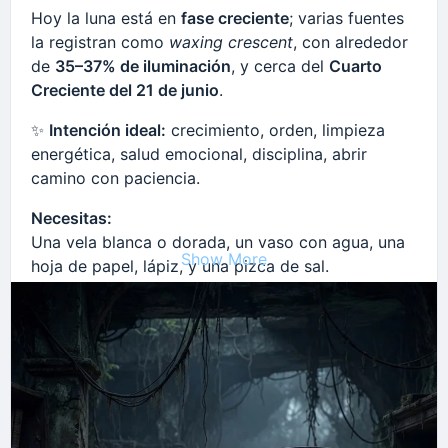
Hoy la luna está en
fase creciente
; varias fuentes
la registran como
waxing crescent
, con alrededor
de
35–37% de iluminación
, y cerca del
Cuarto
Creciente del 21 de junio
.
✨
Intención ideal:
crecimiento, orden, limpieza
energética, salud emocional, disciplina, abrir
camino con paciencia.
Necesitas:
Una vela blanca o dorada, un vaso con agua, una
Show More
hoja de papel, lápiz, y una pizca de sal.
Ritual breve:
Coloca el vaso de agua frente a tu imagen o altar
de la Santísima Muerte. En la hoja escribe una sola
intención que quieras ver crecer, clara y realista.
Pon una pizca de sal en la esquina del papel para
simbolizar limpieza y protección.