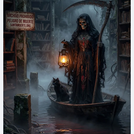
Enciende la vela y di:
Santísima Muerte, Madre serena de los
caminos,
bajo esta Luna Creciente te entrego mi
intención.
Que lo pequeño crezca con orden, fe y
paciencia.
Limpia mis pasos, fortalece mi voluntad,
y guíame hacia lo que sea justo para mi alma.
Así sea, con respeto y gratitud.
Dobla el papel hacia ti tres veces. Déjalo bajo el
vaso de agua durante la noche. Mañana, tira el
agua en la tierra o en una planta, y guarda el papel
hasta el Cuarto Creciente o hasta que sientas
avance.
🕯️
Consejo devocional:
esta luna no es para forzar;