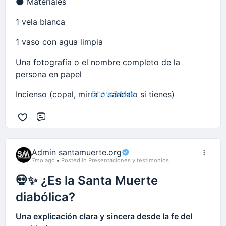
🌑 Materiales
1 vela blanca
1 vaso con agua limpia
Una fotografía o el nombre completo de la
persona en papel
Show More
Incienso (copal, mirra o sándalo si tienes)
Una flor blanca (opcional)
Comment
🌕 Preparación
Admin santamuerte.org
Coloca todo en un pequeño espacio limpio y
7mo ago
Posted in Presentaciones y testimonios
tranquilo.
💀✨ ¿Es la Santa Muerte
Enciende la vela blanca y el incienso.
diabólica?
Pon el vaso de agua frente a la fotografía o el
Una explicación clara y sincera desde la fe del
nombre.