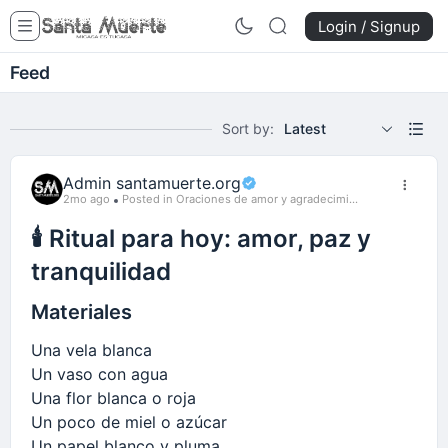
Login / Signup
Feed
Sort by:
Latest
Admin santamuerte.org
2mo ago
Posted in Oraciones de amor y agradecimi...
🕯️ Ritual para hoy: amor, paz y
tranquilidad
Materiales
Una vela blanca
Un vaso con agua
Una flor blanca o roja
Un poco de miel o azúcar
Un papel blanco y pluma