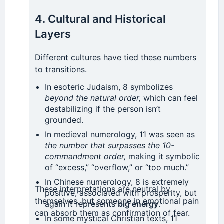
4. Cultural and Historical
Layers
Different cultures have tied these numbers
to transitions.
In esoteric Judaism, 8 symbolizes
beyond the natural order,
which can feel
destabilizing if the person isn’t
grounded.
In medieval numerology, 11 was seen as
the number that surpasses the 10-
commandment order,
making it symbolic
of “excess,” “overflow,” or “too much.”
In Chinese numerology, 8 is extremely
These interpretations are neutral by
positive, associated with prosperity, but
themselves, but someone in emotional pain
again it represents
big energy
.
can absorb them as confirmation of fear.
In some mystical Christian texts, 11