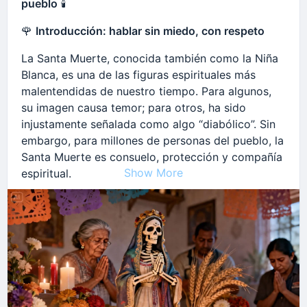
pueblo
🕯️
🖤 Oración y petición
🌹
Introducción: hablar sin miedo, con respeto
Mira la llama unos momentos y di con calma:
La Santa Muerte, conocida también como la Niña
“Santísima Muerte,
Blanca, es una de las figuras espirituales más
malentendidas de nuestro tiempo. Para algunos,
tú que conoces todos los caminos y todos los
su imagen causa temor; para otros, ha sido
destinos,
injustamente señalada como algo “diabólico”. Sin
embargo, para millones de personas del pueblo, la
protege a (nombre de la persona).
Santa Muerte es consuelo, protección y compañía
Si está perdido(a), dale luz.
Show More
espiritual.
Si tiene miedo, dale fuerza.
Este texto nace para hablar claro, sin miedo y sin
exageraciones, desde la fe sencilla del pueblo, y
Si está lejos, abre el camino para su regreso.
responder a una pregunta muy común:
¿la Santa Muerte es mala?
Guía también a quienes lo buscan
💀
La muerte no es el mal: es parte de la vida
para que encuentren señales verdaderas y ayuda
sincera.
Desde tiempos antiguos, en México la muerte no