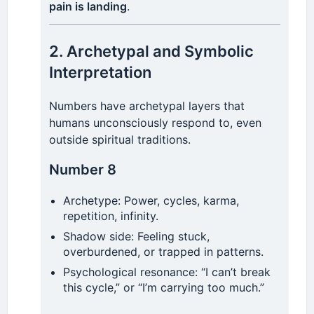
y Amor
pain is landing
.
#SantaMuerteNoEsMala
Con cada oración, cada vela encendida, la Santa
📸 Årt ßy: santamuerte.org | Wishful Thinker
2. Archetypal and Symbolic
Muerte se manifiesta en los rincones más oscuros
#santamuerte
.org
Interpretation
y luminosos del alma humana. Su historia no es
Base64 (UTF-8): Ynkgc2FudGFtdWVydGUub3Jn
sólo un relato de la muerte: es un testimonio del
anhelo por
justicia, protección y consuelo
Numbers have archetypal layers that
espiritual
.
humans unconsciously respond to, even
outside spiritual traditions.
Ella no promete la inmortalidad, pero sí la
compañía eterna en el tránsito
, el equilibrio en el
Number 8
caos y la fe cuando todo parece perdido.
Archetype: Power, cycles, karma,
repetition, infinity.
🌿
Quien le habla con devoción, no camina
Shadow side: Feeling stuck,
solo… porque la Muerte escucha.
overburdened, or trapped in patterns.
Psychological resonance: “I can’t break
✨ Hashtags devocionales:
this cycle,” or “I’m carrying too much.”
#SantaMuerte
#Devoción
#ProtecciónEspiritual